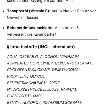
schützenden Stylingfilm auf dem Haar
Tocopherol (Vitamin E):
Antioxidativer Schutz vor
Umwelteinflüssen
Behenetrimoniumchlorid:
Antistatisch &
verbessert die Kämmbarkeit
🧪
Inhaltsstoffe (INCI – chemisch)
AQUA, CETEARYL ALCOHOL, VP/DMAPA
ACRYLATES COPOLYMER, GLYCERYL STEARATE,
CYCLOPENTASILOXANE, DIMETHICONOL,
PROPYLENE GLYCOL,
BEHENTRIMONIUMCHLORIDE,
HYDROXYETHYLCELLULOSE, PARFUM,
PHENOXYETHANOL,
BENZYL ALCOHOL, POTASSIUM SORBATE,