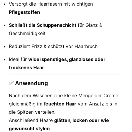
u
Versorgt die Haarfasern mit wichtigen
t
Pflegestoffen
z
2
Schließt die Schuppenschicht
für Glanz &
5
Geschmeidigkeit
0
m
Reduziert Frizz & schützt vor Haarbruch
l
Ideal für
widerspenstiges, glanzloses oder
M
e
trockenes Haar
n
g
✅
Anwendung
e
Nach dem Waschen eine kleine Menge der Creme
gleichmäßig im
feuchten Haar
vom Ansatz bis in
die Spitzen verteilen.
Anschließend Haare
glätten, locken oder wie
gewünscht stylen
.