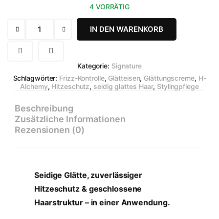
4 VORRÄTIG
G
IN DEN WARENKORB
L
Ä
T
Kategorie:
Signature
T
Schlagwörter:
Frizz-Kontrolle
,
Glätteisen
,
Glättungscreme
,
H-
-
Alchemy
,
Hitzeschutz
,
seidig glattes Haar
,
Stylingpflege
M
Beschreibung
A
Zusätzliche Informationen
S
Rezensionen (0)
T
E
R
H
Seidige Glätte, zuverlässiger
a
Hitzeschutz & geschlossene
a
Haarstruktur – in einer Anwendung.
r