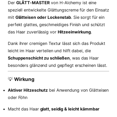
g
Der
GLÄTT-MASTER
von H-Alchemy ist eine
l
speziell entwickelte Glättungscreme für den Einsatz
ä
mit
Glätteisen oder Lockenstab
. Sie sorgt für ein
t
perfekt glattes, geschmeidiges Finish und schützt
t
das Haar zuverlässig vor
Hitzeeinwirkung
.
e
r
Dank ihrer cremigen Textur lässt sich das Produkt
m
leicht im Haar verteilen und hilft dabei, die
i
Schuppenschicht zu schließen
, was das Haar
t
besonders glänzend und gepflegt erscheinen lässt.
W
ä
r
💡
Wirkung
m
Aktiver Hitzeschutz
bei Anwendung von Glätteisen
e
oder Föhn
s
c
Macht das Haar
glatt, seidig & leicht kämmbar
h