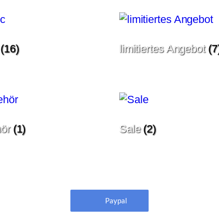
c
(16)
limitiertes Angebot
(7
hör
(1)
Sale
(2)
Paypal