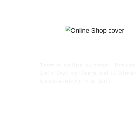
Termin online buchen
Presse
Dein Styling-Team bei H-Dimen
Cookie-Richtlinie (EU)
Search...