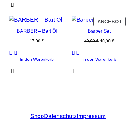
PROD
ANGEBOT
IM
BARBER – Bart Öl
Barber Set
ANGE
Ursprünglicher
Aktueller
17,00
€
49,00
€
40,00
€
Preis
Preis
war:
ist:
49,00 €
40,00 €.
In den Warenkorb
In den Warenkorb
Shop
Datenschutz
Impressum