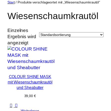
Zum
Start
/ Produkte verschlagwortet mit „Wiesenschaumkrautöl“
Inhalt
Wiesenschaumkrautöl
springen
Einzelnes
Ergebnis wird
angezeigt
COLOUR SHINE MASK
mit Wiesenschaumkrautöl
und Sheabutter
39,00
€
Weiterlesen