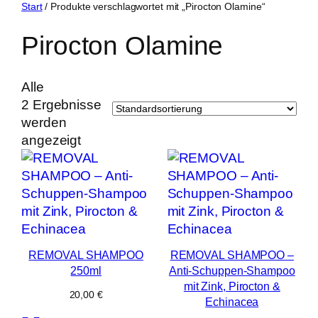
Zum
Start
/ Produkte verschlagwortet mit „Pirocton Olamine“
Inhalt
Pirocton Olamine
springen
Alle
2 Ergebnisse
werden
angezeigt
REMOVAL SHAMPOO
REMOVAL SHAMPOO –
250ml
Anti-Schuppen-Shampoo
mit Zink, Pirocton &
20,00
€
Echinacea