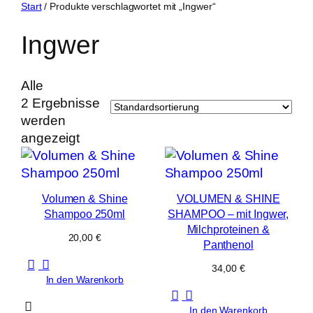
Zum
Start
/ Produkte verschlagwortet mit „Ingwer“
Inhalt
Ingwer
springen
Alle
2 Ergebnisse
werden
angezeigt
Volumen & Shine
VOLUMEN & SHINE
Shampoo 250ml
SHAMPOO – mit Ingwer,
Milchproteinen &
20,00
€
Panthenol
34,00
€
In den Warenkorb
In den Warenkorb