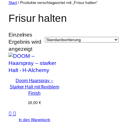
Zum
Start
/ Produkte verschlagwortet mit „Frisur halten“
Inhalt
Frisur halten
springen
Einzelnes
Ergebnis wird
angezeigt
Doom Haarspray –
Starker Halt mit flexiblem
Finish
18,00
€
In den Warenkorb